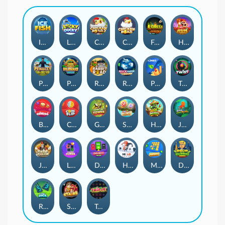
Ice Fish
Lucky Ducky
Chicken Road 2.0
Chicken Road
Forest Arrow
Hamster Run
Penalty Unlimited
Plinko Aztec
Rabbit Road
Rock Paper Scissors
Plinko 1000
Twist
Bubbles
Сoinflip
Goblin-tower
Sweet Keno
Hot-mines
Jogo Do Bicho
Joker Poker
Lucky mines
Double Online
Hilo Joker
Mines
Drop The Billionaire
Robo dice
Stairs
Triple