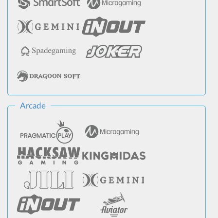
Arcade