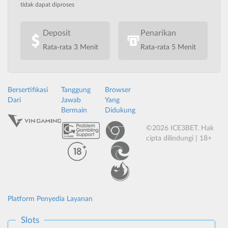
tidak dapat diproses
Deposit
Penarikan
Rata-rata 3 Menit
Rata-rata 5 Menit
Bersertifikasi
Tanggung
Browser
Dari
Jawab
Yang
Bermain
Didukung
©2026 ICE3BET. Hak
cipta dilindungi | 18+
Platform Penyedia Layanan
Slots