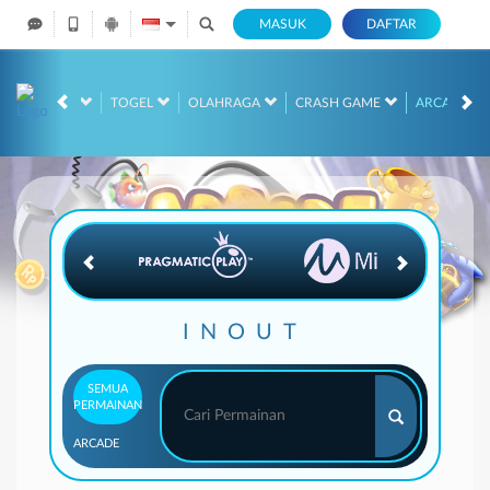
MASUK
DAFTAR
NO
RACE
TOGEL
OLAHRAGA
CRASH GAME
ARCADE
INOUT
SEMUA
PERMAINAN
ARCADE