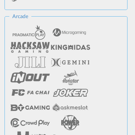
Arcade