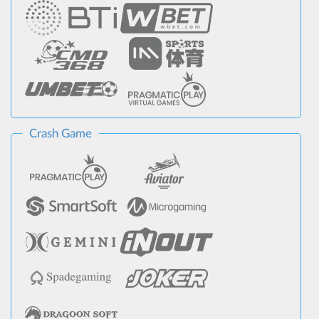
Crash Game