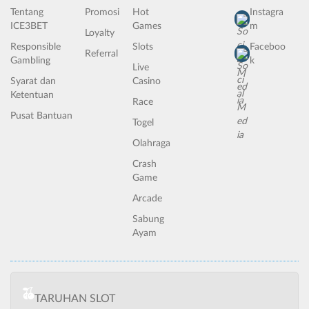
Tentang
Promosi
Hot
Instagra
ICE3BET
Games
m
Loyalty
Responsible
Slots
Faceboo
Referral
Gambling
k
Live
Syarat dan
Casino
Ketentuan
Race
Pusat Bantuan
Togel
Olahraga
Crash
Game
Arcade
Sabung
Ayam
TARUHAN SLOT