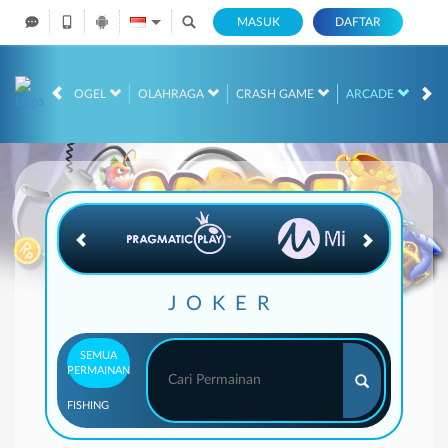
MASUK
DAFTAR
RACE
TOGEL
OLAHRAGA
CRASH GAME
ARCADE
SA
JOKER
SEMUA
PERMAINAN
FISHING