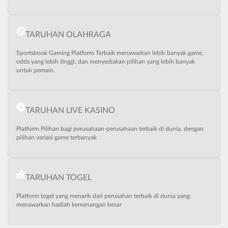
TARUHAN OLAHRAGA
Sportsbook Gaming Platform Terbaik menawarkan lebih banyak game,
odds yang lebih tinggi, dan menyediakan pilihan yang lebih banyak
untuk pemain.
TARUHAN LIVE KASINO
Platform Pilihan bagi perusahaan-perusahaan terbaik di dunia, dengan
pilihan variasi game terbanyak
TARUHAN TOGEL
Platform togel yang menarik dari perusahan terbaik di dunia yang
menawarkan hadiah kemenangan besar