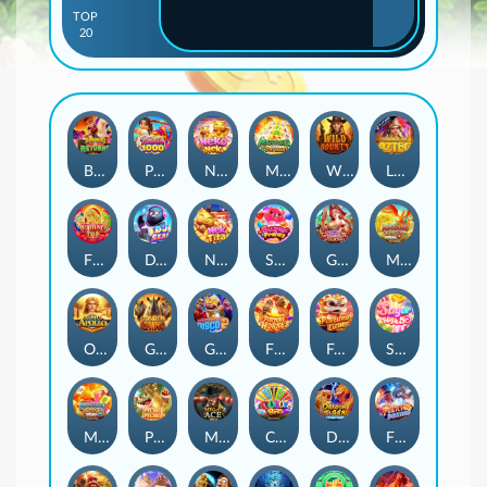
TOP
20
BANDITO RETURNS
PINATA 1000
NEKO X NEKO
MAHJONG 5 DRAGONS
WILD BOUNTY
LEGACY OF AZTEC
FORTUNE TRIO
DJ SEAL
NEKO TITAN
SUGAR FRENZY
GOLDEN ISLAND
MAHJONG WAYS 3+
OLYMPUS APOLLO
GOLDEN RHINO
GOVERNMENT DISCO 2
FORTUNE HORSES
Fortune Lion
SUGAR HIGH5
MAHJONG WAYS 3
PICHU PICHU
MEGA ACE
Color Bingo
DRAGON TIGER SHOWDOWN
FIERY BOXING