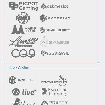
Live Casino