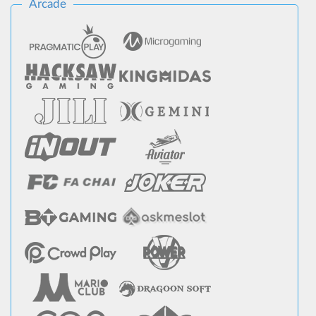
Arcade